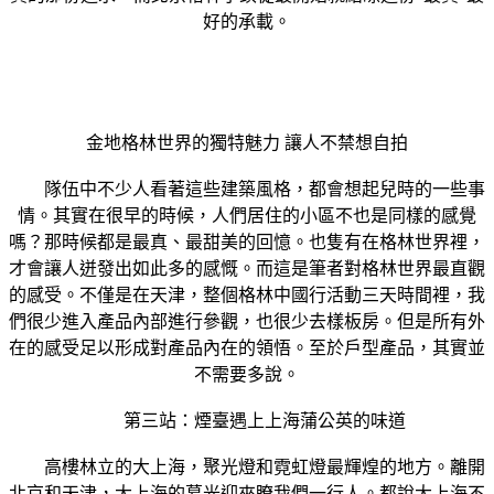
好的承載。
金地格林世界的獨特魅力 讓人不禁想自拍
隊伍中不少人看著這些建築風格，都會想起兒時的一些事
情。其實在很早的時候，人們居住的小區不也是同樣的感覺
嗎？那時候都是最真、最甜美的回憶。也隻有在格林世界裡，
才會讓人迸發出如此多的感慨。而這是筆者對格林世界最直觀
的感受。不僅是在天津，整個格林中國行活動三天時間裡，我
們很少進入產品內部進行參觀，也很少去樣板房。但是所有外
在的感受足以形成對產品內在的領悟。至於戶型產品，其實並
不需要多說。
第三站：煙臺遇上上海蒲公英的味道
高樓林立的大上海，聚光燈和霓虹燈最輝煌的地方。離開
北京和天津，大上海的暮光迎來瞭我們一行人。都說大上海不