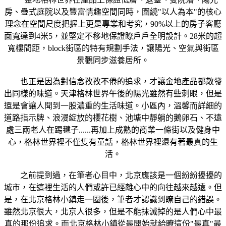
房、疊式庭院以及豐富情趣空間同時，圍繞"以人為本"的核心
理念在空間尺度把握上更是專業和考究，90%以上的房子客廳
面寬達到4米5，並堅定不移地保證瞭戶戶全明設計。28米的超
寬樓間距，block街區的特有規劃手法，讓陽光、空氣與街區
景觀同步滋養居所。
也正是因為對信念孜孜不倦的追求，才讓金地產品都散發
出同樣的味道。天津格林世界午後的陽光雖然有些刺眼，但是
還是會讓人聞到一股濃重的生活味道。小區內，溫馨而詳細的
道路指示牌、浪漫綻放的櫻花樹、池塘中靜躺的鵝卵石、不遠
處三兩老人在踢毽子......再加上成熟的商業一條街以及健身中
心，格林世界裡不僅隻有童話，格林世界裡還有著最真的生
活。
之前提到過，在筆者心目中，北京應該是一個紛紛擾擾的
城市，在這裡生活的人們或許已經離心中的向往越來越遠。但
是，在北京格林小鎮走一圈後，筆者才認識到瞭自己的錯誤。
雖然北京很大，北京人很多，但是不能抹滅掉的是人們心中最
真的那份追求。而北京格林小鎮從最開始就給瞭這份"最真"最