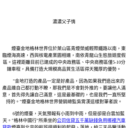
濃濃父子情
煙臺金地格林世界位於萊山區青煙榮威輕際鐵路以南，東
臨煙海高速，西與核電產業園相連，南依青龍山生態旅遊度假
區。這裡距離目前已建成的中央政務區、中央商務區僅5-10分
鐘車程，具備打造大規模高品質生活區得天獨厚的優勢。
"金地打造的產品一定是好產品，因為如果我們造出來的
產品連自己都打動不瞭，那我們是不會對外推的。要讓他人滿
意，首先得先讓自己滿意，這是最基礎的，也是我們一直所堅
持的。"煙臺金地格林世界營銷總監吳霄漢這樣對筆者說。
6號的煙臺，天氣預報有小雨到中雨，但是卻是白雲加藍
天。"格林中國行"所乘坐的
公司信貸五千萬缺錢急用哪裡汽車
貸款
煙臺到北京的航班很順利的起飛、落地，給三天品鑒活動