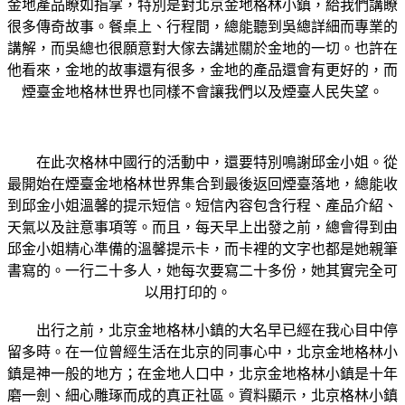
金地產品瞭如指掌，特別是對北京金地格林小鎮，給我們講瞭
很多傳奇故事。餐桌上、行程間，總能聽到吳總詳細而專業的
講解，而吳總也很願意對大傢去講述關於金地的一切。也許在
他看來，金地的故事還有很多，金地的產品還會有更好的，而
煙臺金地格林世界也同樣不會讓我們以及煙臺人民失望。
在此次格林中國行的活動中，還要特別鳴謝邱金小姐。從
最開始在煙臺金地格林世界集合到最後返回煙臺落地，總能收
到邱金小姐溫馨的提示短信。短信內容包含行程、產品介紹、
天氣以及註意事項等。而且，每天早上出發之前，總會得到由
邱金小姐精心準備的溫馨提示卡，而卡裡的文字也都是她親筆
書寫的。一行二十多人，她每次要寫二十多份，她其實完全可
以用打印的。
出行之前，北京金地格林小鎮的大名早已經在我心目中停
留多時。在一位曾經生活在北京的同事心中，北京金地格林小
鎮是神一般的地方；在金地人口中，北京金地格林小鎮是十年
磨一劍、細心雕琢而成的真正社區。資料顯示，北京格林小鎮