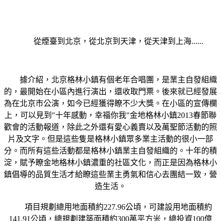
從煙臺到北京，從北京到天津，從天津到上海......
據介紹，北京格林小鎮有個老年合唱團，是業主自發組織
的，最開始在小區內進行演出，還收取門票。後來就已經發展
為在北京市公演，如今已經獲得瞭不少大獎。在小區的宣傳欄
上，可以見到"十年感動，幸福你我"金地格林小鎮2013春節聯
歡會的活動報道，除此之外還有愛心義賣以及萬聖節活動的照
片及文字。但是這些隻是格林小鎮眾多業主活動的很小一部
分。而所有這些活動都是格林小鎮業主自發組織的。十年的積
淀，賦予瞭金地格林小鎮濃重的社區文化，而正是因為格林小
鎮倡導的品質生活才給瞭這些業主勇氣和信心去團結一致，營
造生活。
項目規劃總用地面積約227.96公頃，可建設用地面積約
141.91公頃，總規劃建築面積約300萬平方米，總投資100億