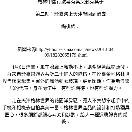
格林中國行啟幕有其父必有其子
第二站：煙臺遇上天津想回到過去
編後語：
新聞來源http://yt.house.sina.com.cn/news/2013-04-
09/18282065179.shtml
4月6日煙臺，風在臉龐上舞動不止，還牽絆著絲絲頭發。
一群來自煙臺媒體界共計二十餘人的隊伍，在煙臺金地格林世
界售樓處聚集。窗外的風湧動著玻璃，駐足圍觀。作為新浪樂
居的代表，身在隊伍中，有些許期待，也有些許壓力。
走在天津格林世界的花園洋房區，讓人不禁想拿起手中的
手機和相機去自拍臭美一番。格林世界產品的設計和打造獨具
匠心，很多細節都細心考究和斟酌，給人一種返璞歸真的感
覺。