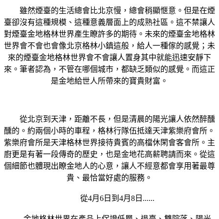
雖然煙臺的生活總會比北京慢，總會稍顯愜意。但是在煙
臺卻沒有這種規模、這種意義層面上的成熟社區。這不禁讓人
對煙臺金地格林世界產生瞭許多的期待。未來的煙臺金地格林
世界會不會也會像北京格林小鎮這般，給人一種傢的感覺；未
來的煙臺金地格林世界會不會讓人置身其中就能迅速安靜下
來。筆者認為，不管在哪個城市，都缺乏類似的感覺。而這正
是金地給世人所帶來的寶貴財富。
從北京到天津，距離不長，但是清晨的陽光讓人依然醉醺
醺的。約兩個小時的車程，格林行隊伍抵達天津紫樂府會所。
紫樂府會所是天津格林世界接待貴賓的高檔休閑會客會所。主
廚更是有著一段傳奇的歷史，也是金地花高薪聘請而來。從這
個細節也體現出瞭金地人的心意，讓人不經意都會享用著最尊
貴、最恰當好處的服務。
從4月6日到4月8日......
金地格林世界在產品上保證低層、退臺、雙院落、陽光