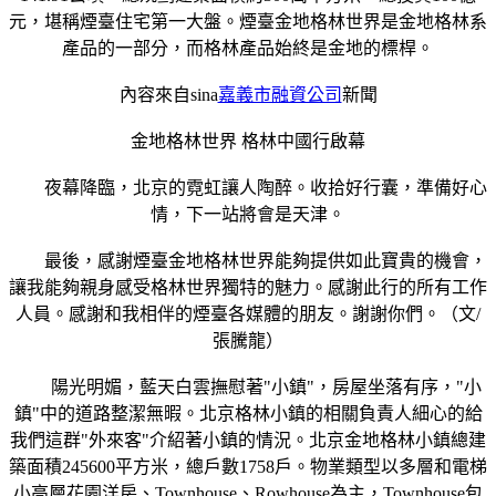
元，堪稱煙臺住宅第一大盤。煙臺金地格林世界是金地格林系
產品的一部分，而格林產品始終是金地的標桿。
內容來自sina
嘉義市融資公司
新聞
金地格林世界 格林中國行啟幕
夜幕降臨，北京的霓虹讓人陶醉。收拾好行囊，準備好心
情，下一站將會是天津。
最後，感謝煙臺金地格林世界能夠提供如此寶貴的機會，
讓我能夠親身感受格林世界獨特的魅力。感謝此行的所有工作
人員。感謝和我相伴的煙臺各媒體的朋友。謝謝你們。（文/
張騰龍）
陽光明媚，藍天白雲撫慰著"小鎮"，房屋坐落有序，"小
鎮"中的道路整潔無暇。北京格林小鎮的相關負責人細心的給
我們這群"外來客"介紹著小鎮的情況。北京金地格林小鎮總建
築面積245600平方米，總戶數1758戶。物業類型以多層和電梯
小高層花園洋房、Townhouse、Rowhouse為主，Townhouse包