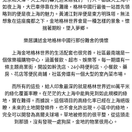
如夜上海，大巴車停靠在外灘邊，格林中國行最後一站首先領
略到的便是夜上海的魅力。黃浦江對岸便是東方明珠塔，無法
想象在這座魔都之下，金地格林世界會是一種怎樣的景象。懷
揣著期盼，墜入夢鄉。
樂居講述金地格林中國行那份難舍的情懷
上海金地格林世界的生活配套也很完善。社區最南端是一
個傢樂福購物中心，涵蓋餐飲、超市、娛樂等。每一期還有一
條主題商業街，開設如幹洗店、24小時便利店、小餐飲、藥
房、花店等便民商鋪，社區旁還有一個大型的室內菜市場。
而所有的這些，給人印象最深的就是格林世界近80萬平米
的綠化覆蓋率瞭。在茫茫的大上海中能夠見到如此規模的綠
地，實在難得。而據說，這個項目的高綠化率已經在上海絕版
瞭，未來的土地開發條件，也不會允許出現。小區中的綠地，
完全可以開發為高爾夫球場。草地被修剪的很平整，從這頭走
到那頭，沒有發現一處狗屎，金地的物業很用心。