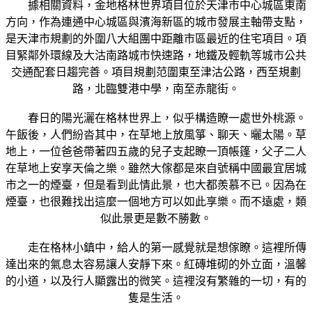
據相關資料，金地格林世界項目位於天津市中心城區東南
方向，作為連通中心城區與濱海新區的城市發展主軸帶支點，
是天津市規劃的外圍八大組團中距離市區最近的住宅項目。項
目緊鄰外環線及大沽南路城市快速路，地鐵及輕軌等城市公共
交通配套日趨完善。項目規劃范圍東至津沽公路，西至規劃
路，北臨雙港中學，南至赤龍街。
春日的陽光灑在格林世界上，似乎構造瞭一處世外桃源。
午飯後，人們紛沓其中，在草地上放風箏、聊天、曬太陽。草
地上，一位爸爸帶著四五歲的兒子支起瞭一頂帳篷，父子二人
在草地上安享天倫之樂。雖然大傢都是來自號稱中國最宜居城
市之一的煙臺，但是看到此情此景，也大都羨慕不已。因為在
煙臺，也很難找出這麼一個地方可以如此享樂。而不遠處，類
似此景更是數不勝數。
走在格林小鎮中，給人的第一感覺就是想傢瞭。這裡所傳
達出來的氣息太容易讓人安靜下來。紅磚堆砌的外立面，溫馨
的小道，以及行人顯露出的微笑。這裡沒有繁雜的一切，有的
隻是生活。