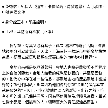
● 免徵信，免保人（退票，卡債過高，房貸遲繳）皆可承作。
申請需備文件
● 身分證正本，印鑑證明。
● 土地，建物所有權狀（正本）。
俗話說，有其父必有其子，此次"格林中國行"活動，會實
地領略分別處於北京、天津、上海三個一線城市中的金地格林
產品，從而去感悟和暢想在煙臺出生的"金地格林世界"。
金地向來都是以品質著稱，金地人也總是散發著不同程度
上的自信與驕傲。金地人給我的感覺是執著的，甚至是固執
的。他們心中存在著一種信念，那就是金地的產品就是中國最
好的；說他們固執，那是因為他們會對你說"金地的產品本來
就是最好的"。因此，筆者被他們深深的感染。出行之前，筆
者不斷的讓自己保持清醒，因為堅信耳聽為虛眼見為實，筆者
也從來都是一個挑刺的人，頓時更大的責任感油然而生。