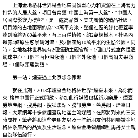
上海金地格林世界是金地集團傾盡心力和資源在上海著力
打造的人居大盤，項目曾榮獲"中國上海第一大盤"、"中國人
居國際影響力樓盤"。是一處高品質、美式風情的精品社區。
項目總的占地面積約為130萬平方米，整個社區的綠化覆蓋率
達到瞭將近80萬平米，有上百種植物、約2萬棵樹木。社區內
還有4條原生態景觀河流，及2個座約10萬平米的生態公園。同
時，金地格林世界擁有2個運動主題會所、1個四片式室內恒溫
網球中心、1個室內恒溫泳池、1個室外泳池、1個高爾夫果嶺
場、1個球類運動館。
第一站：煙臺遇上北京想念傢鄉
就在此刻，2013年煙臺金地格林世界"煙臺未來，為你而
來"格林中國行正式開啟。參加此行媒體包括新浪樂居、煙臺
房地產網、搜房網、搜狐焦點、騰訊房產、藍房網、煙臺日
報、大眾網等十多傢煙臺房地產主流媒體。在即將到來的三天
時間裡，筆者將和這些老朋友以及一些新朋友們共同鑒證金地
格林系產品的品質及生活理念。煙臺金地營銷總監馬丹女士親
自為隊伍踐行。