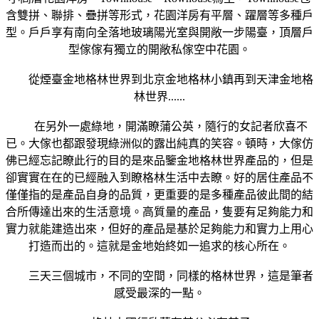
含雙拼、聯排、疊拼等形式，花園洋房有平層、躍層等多種戶
型。戶戶享有南向全落地玻璃陽光室與開敞一步陽臺，頂層戶
型傢傢有獨立的開敞私傢空中花園。
從煙臺金地格林世界到北京金地格林小鎮再到天津金地格
林世界......
在另外一處綠地，開滿瞭蒲公英，隨行的女記者欣喜不
已。大傢也都跟發現綠洲似的露出純真的笑容。頓時，大傢仿
佛已經忘記瞭此行的目的是來品鑒金地格林世界產品的，但是
卻實實在在的已經融入到瞭格林生活中去瞭。好的居住產品不
僅僅指的是產品自身的品質，更重要的是多種產品彼此間的結
合所傳達出來的生活意境。高質量的產品，隻要有足夠能力和
實力就能建造出來，但好的產品是基於足夠能力和實力上用心
打造而出的。這就是金地始終如一追求的核心所在。
三天三個城市，不同的空間，同樣的格林世界，這是筆者
感受最深的一點。