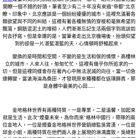
開瞭一個不錯的好頭。筆者至少有二十年沒有來過"帝都"北京
瞭。印象中，北京應該是一個紛紛擾擾的城市。這裡充滿著各
類欲望與不同的糾結，這裡有著各種無情的穿梭和毫無希望的
飄蕩。鋼筋混泥土的堆砌，人們漸漸忘記生活兩個字到底該如
何去抒寫。但是幸運的是，當筆者走出北京機場後，抬頭仰望
到的卻是一片湛藍湛藍的天，心情頓時舒暢起來。
變換的是時間和空間，不變的是生活和傢的情懷。高樓林
立的城市，人來人往，匆匆忙忙，這裡有幾乎你所追求的一
切，但是這裡同樣會存在著內心中無法泯滅的向往。當一切急
速轉變，當滄海淪為桑田，才發現原來種種都在返璞歸真，那
是身體中最美的心田......
金地格林世界有兩種特質，一是專業，二是溫馨，加起來
就是生活。此次"煙臺未來，為你而來"格林中國行，帶隊的兩
位金地人，一位是煙臺金地格林世界營銷總監吳霄漢，一位是
邱金小姐。兩種特質在他們兩人身上展現的淋漓盡致。吳總對